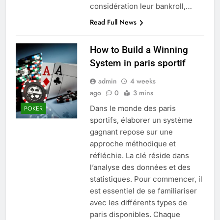
considération leur bankroll,…
Read Full News
How to Build a Winning
System in paris sportif
admin
4 weeks
ago
0
3 mins
Dans le monde des paris
POKER
sportifs, élaborer un système
gagnant repose sur une
approche méthodique et
réfléchie. La clé réside dans
l’analyse des données et des
statistiques. Pour commencer, il
est essentiel de se familiariser
avec les différents types de
paris disponibles. Chaque