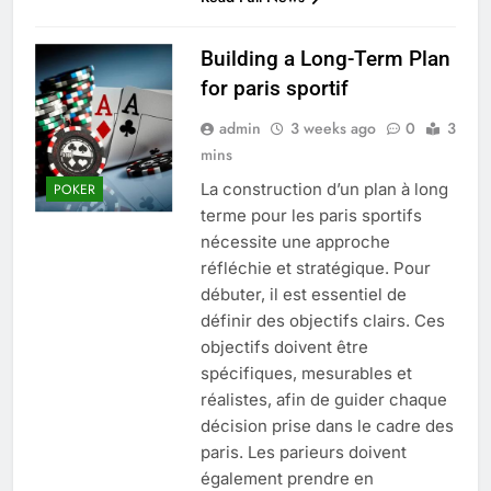
Building a Long-Term Plan
for paris sportif
admin
3 weeks ago
0
3
mins
La construction d’un plan à long
POKER
terme pour les paris sportifs
nécessite une approche
réfléchie et stratégique. Pour
débuter, il est essentiel de
définir des objectifs clairs. Ces
objectifs doivent être
spécifiques, mesurables et
réalistes, afin de guider chaque
décision prise dans le cadre des
paris. Les parieurs doivent
également prendre en