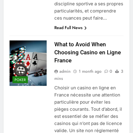
discipline sportive a ses propres
particularités, et comprendre
ces nuances peut faire…
Read Full News
What to Avoid When
Choosing Casino en Ligne
France
admin
1 month ago
0
3
mins
POKER
Choisir un casino en ligne en
France nécessite une attention
particulière pour éviter les
pièges courants. Tout d’abord, il
est essentiel de se méfier des
casinos qui n’ont pas de licence
valide. Un site non réglementé