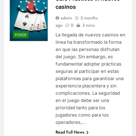
casinos
admin
2 months
ago
0
3 mins
La llegada de nuevos casinos en
POKER
línea ha transformado la forma
en que las personas disfrutan
del juego. Sin embargo, es
fundamental adoptar prácticas
seguras al participar en estas
plataformas para garantizar una
experiencia placentera y sin
complicaciones. La seguridad
en el juego debe ser una
prioridad tanto para los
jugadores como para los
operadores,…
Read Full News