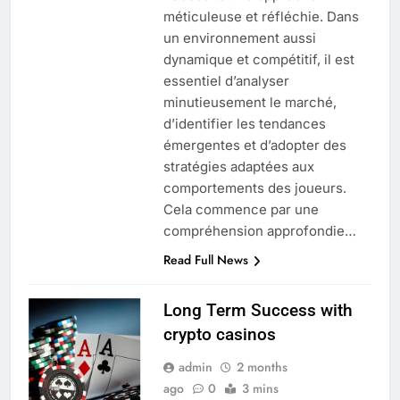
méticuleuse et réfléchie. Dans
un environnement aussi
dynamique et compétitif, il est
essentiel d’analyser
minutieusement le marché,
d’identifier les tendances
émergentes et d’adopter des
stratégies adaptées aux
comportements des joueurs.
Cela commence par une
compréhension approfondie…
Read Full News
Long Term Success with
crypto casinos
admin
2 months
ago
0
3 mins