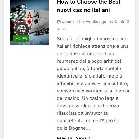
How to Choose the Best
nuovi casino italiani
admin
3 weeks ago
0
2
mins
Scegliere i migliori nuovi casino
POKER
italiani richiede attenzione e una
certa dose di ricerca. Con
l’aumento della popolarità del
gioco online, è fondamentale
identificare le piattaforme più
affidabili e sicure. Prima di tutto,
è essenziale verificare la licenza
del casino. Un casino legale
deve possedere una licenza
rilasciata da un’autorità
competente, come l’Agenzia
delle Dogane…
Read Full News