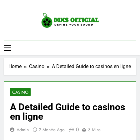
Skip
to
content
Mxs Official
DEfine Your Sound
Home
Casino
A Detailed Guide to casinos en ligne
CASINO
A Detailed Guide to casinos
en ligne
0
Admin
2 Months Ago
3 Mins