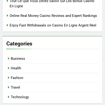
Tout Ce Que Vous Devez Savoir Sur Les Bonus Casino
En Ligne
Online Real Money Casino Reviews and Expert Rankings
Enjoy Fast Withdrawals on Casino En Ligne Argent Réel
Categories
Business
Health
Fashion
Travel
Technology