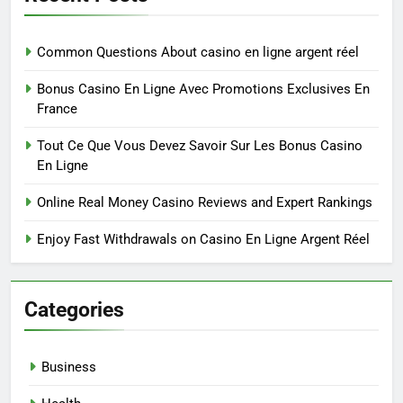
Common Questions About casino en ligne argent réel
Bonus Casino En Ligne Avec Promotions Exclusives En
France
Tout Ce Que Vous Devez Savoir Sur Les Bonus Casino
En Ligne
Online Real Money Casino Reviews and Expert Rankings
Enjoy Fast Withdrawals on Casino En Ligne Argent Réel
Categories
Business