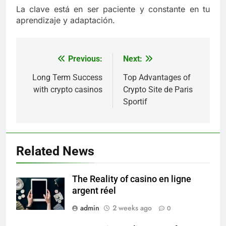
La clave está en ser paciente y constante en tu
aprendizaje y adaptación.
Previous:
Next:
Post
navigation
Long Term Success
Top Advantages of
with crypto casinos
Crypto Site de Paris
Sportif
Related News
The Reality of casino en ligne
argent réel
admin
2 weeks ago
0