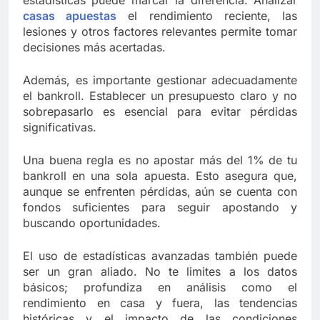
estadísticas puede marcar la diferencia. Analizar
casas apuestas
el rendimiento reciente, las
lesiones y otros factores relevantes permite tomar
decisiones más acertadas.
Además, es importante gestionar adecuadamente
el bankroll. Establecer un presupuesto claro y no
sobrepasarlo es esencial para evitar pérdidas
significativas.
Una buena regla es no apostar más del 1% de tu
bankroll en una sola apuesta. Esto asegura que,
aunque se enfrenten pérdidas, aún se cuenta con
fondos suficientes para seguir apostando y
buscando oportunidades.
El uso de estadísticas avanzadas también puede
ser un gran aliado. No te limites a los datos
básicos; profundiza en análisis como el
rendimiento en casa y fuera, las tendencias
históricas y el impacto de las condiciones