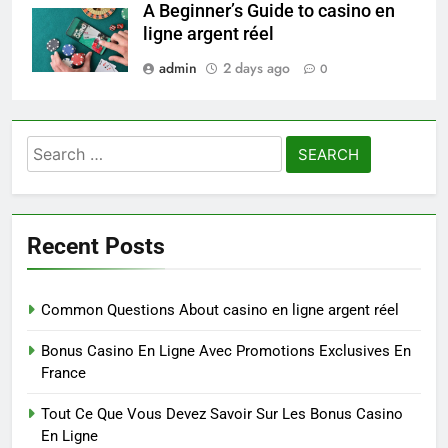
A Beginner’s Guide to casino en
ligne argent réel
admin
2 days ago
0
Search
for:
Recent Posts
Common Questions About casino en ligne argent réel
Bonus Casino En Ligne Avec Promotions Exclusives En
France
Tout Ce Que Vous Devez Savoir Sur Les Bonus Casino
En Ligne