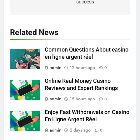
success
Related News
Common Questions About casino
en ligne argent réel
admin
12 hours ago
0
Online Real Money Casino
Reviews and Expert Rankings
admin
15 hours ago
0
Enjoy Fast Withdrawals on Casino
En Ligne Argent Réel
admin
2 days ago
0