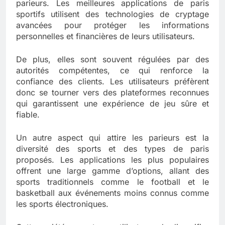
parieurs. Les meilleures applications de paris
sportifs utilisent des technologies de cryptage
avancées pour protéger les informations
personnelles et financières de leurs utilisateurs.
De plus, elles sont souvent régulées par des
autorités compétentes, ce qui renforce la
confiance des clients. Les utilisateurs préfèrent
donc se tourner vers des plateformes reconnues
qui garantissent une expérience de jeu sûre et
fiable.
Un autre aspect qui attire les parieurs est la
diversité des sports et des types de paris
proposés. Les applications les plus populaires
offrent une large gamme d’options, allant des
sports traditionnels comme le football et le
basketball aux événements moins connus comme
les sports électroniques.