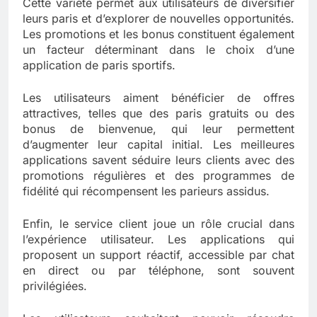
Cette variété permet aux utilisateurs de diversifier
leurs paris et d’explorer de nouvelles opportunités.
Les promotions et les bonus constituent également
un facteur déterminant dans le choix d’une
application de paris sportifs.
Les utilisateurs aiment bénéficier de offres
attractives, telles que des paris gratuits ou des
bonus de bienvenue, qui leur permettent
d’augmenter leur capital initial. Les meilleures
applications savent séduire leurs clients avec des
promotions régulières et des programmes de
fidélité qui récompensent les parieurs assidus.
Enfin, le service client joue un rôle crucial dans
l’expérience utilisateur. Les applications qui
proposent un support réactif, accessible par chat
en direct ou par téléphone, sont souvent
privilégiées.