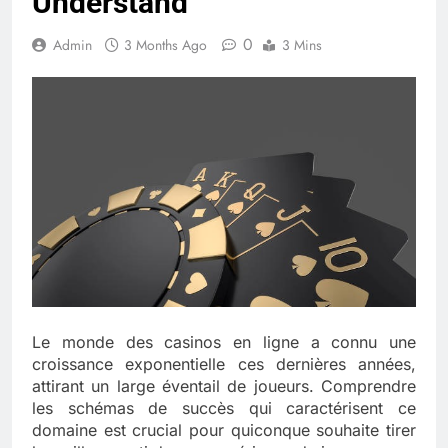
Understand
0
Admin
3 Months Ago
3 Mins
Le monde des casinos en ligne a connu une
croissance exponentielle ces dernières années,
attirant un large éventail de joueurs. Comprendre
les schémas de succès qui caractérisent ce
domaine est crucial pour quiconque souhaite tirer