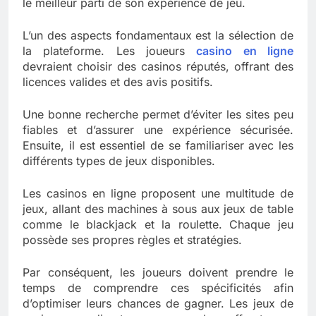
le meilleur parti de son expérience de jeu.
L’un des aspects fondamentaux est la sélection de
la plateforme. Les joueurs
casino en ligne
devraient choisir des casinos réputés, offrant des
licences valides et des avis positifs.
Une bonne recherche permet d’éviter les sites peu
fiables et d’assurer une expérience sécurisée.
Ensuite, il est essentiel de se familiariser avec les
différents types de jeux disponibles.
Les casinos en ligne proposent une multitude de
jeux, allant des machines à sous aux jeux de table
comme le blackjack et la roulette. Chaque jeu
possède ses propres règles et stratégies.
Par conséquent, les joueurs doivent prendre le
temps de comprendre ces spécificités afin
d’optimiser leurs chances de gagner. Les jeux de