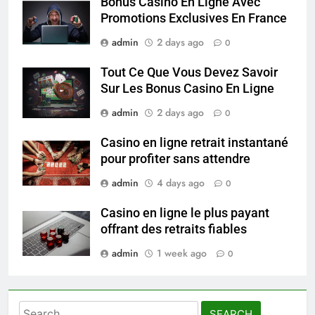
Bonus Casino En Ligne Avec
Promotions Exclusives En France
admin
2 days ago
0
Tout Ce Que Vous Devez Savoir
Sur Les Bonus Casino En Ligne
admin
2 days ago
0
Casino en ligne retrait instantané
pour profiter sans attendre
admin
4 days ago
0
Casino en ligne le plus payant
offrant des retraits fiables
admin
1 week ago
0
Search