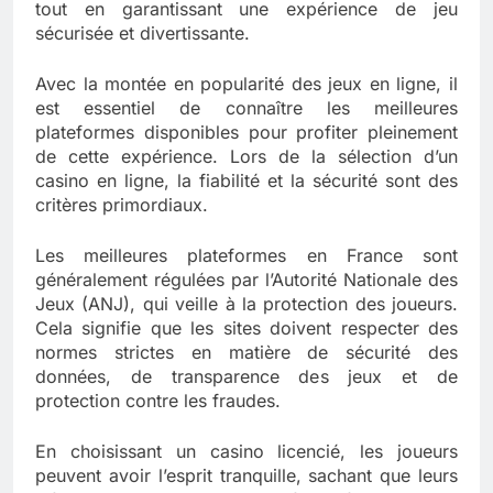
tout en garantissant une expérience de jeu
sécurisée et divertissante.
Avec la montée en popularité des jeux en ligne, il
est essentiel de connaître les meilleures
plateformes disponibles pour profiter pleinement
de cette expérience. Lors de la sélection d’un
casino en ligne, la fiabilité et la sécurité sont des
critères primordiaux.
Les meilleures plateformes en France sont
généralement régulées par l’Autorité Nationale des
Jeux (ANJ), qui veille à la protection des joueurs.
Cela signifie que les sites doivent respecter des
normes strictes en matière de sécurité des
données, de transparence des jeux et de
protection contre les fraudes.
En choisissant un casino licencié, les joueurs
peuvent avoir l’esprit tranquille, sachant que leurs