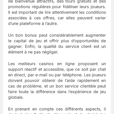
de bienvenue attractifs, des tours gratuits et des
promotions régulières pour fidéliser leurs joueurs.
Il est important de lire attentivement les conditions
associées à ces offres, car elles peuvent varier
d’une plateforme à l’autre.
Un bon bonus peut considérablement augmenter
le capital de jeu et offrir plus d’opportunités de
gagner. Enfin, la qualité du service client est un
élément à ne pas négliger.
Les meilleurs casinos en ligne proposent un
support réactif et accessible, que ce soit par chat
en direct, par e-mail ou par téléphone. Les joueurs
doivent pouvoir obtenir de l’aide rapidement en
cas de problème, et un bon service clientèle peut
faire toute la différence dans l’expérience de jeu
globale.
En prenant en compte ces différents aspects, il