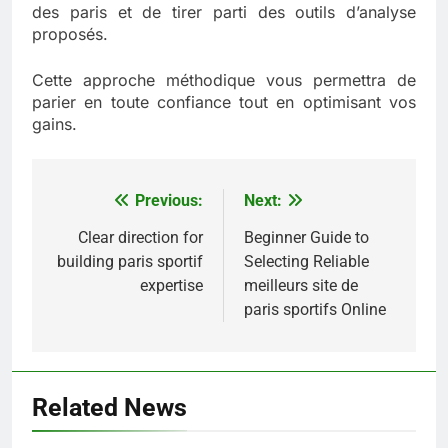
des paris et de tirer parti des outils d’analyse
proposés.
Cette approche méthodique vous permettra de
parier en toute confiance tout en optimisant vos
gains.
Previous:
Next:
Post
navigation
Clear direction for
Beginner Guide to
building paris sportif
Selecting Reliable
expertise
meilleurs site de
paris sportifs Online
Related News