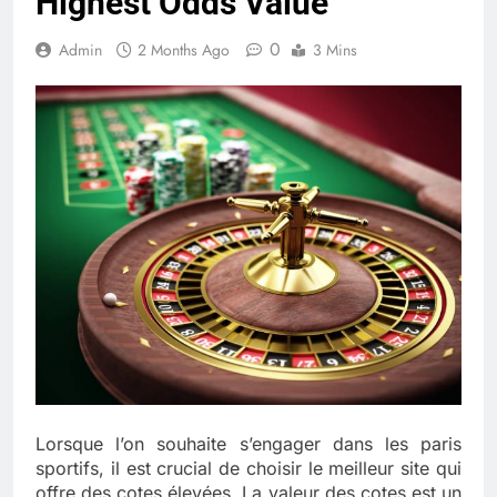
Highest Odds Value
0
Admin
2 Months Ago
3 Mins
Lorsque l’on souhaite s’engager dans les paris
sportifs, il est crucial de choisir le meilleur site qui
offre des cotes élevées. La valeur des cotes est un