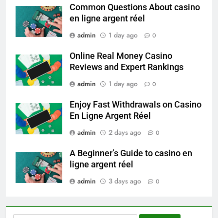
Common Questions About casino
en ligne argent réel
admin
1 day ago
0
Online Real Money Casino
Reviews and Expert Rankings
admin
1 day ago
0
Enjoy Fast Withdrawals on Casino
En Ligne Argent Réel
admin
2 days ago
0
A Beginner’s Guide to casino en
ligne argent réel
admin
3 days ago
0