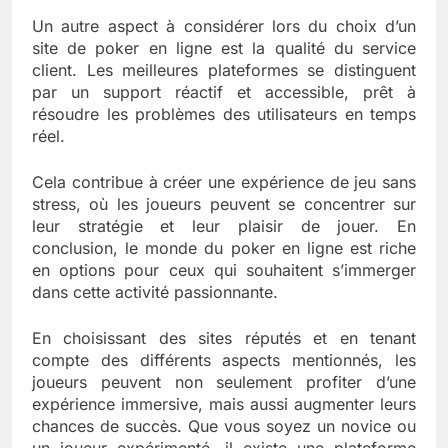
Un autre aspect à considérer lors du choix d’un
site de poker en ligne est la qualité du service
client. Les meilleures plateformes se distinguent
par un support réactif et accessible, prêt à
résoudre les problèmes des utilisateurs en temps
réel.
Cela contribue à créer une expérience de jeu sans
stress, où les joueurs peuvent se concentrer sur
leur stratégie et leur plaisir de jouer. En
conclusion, le monde du poker en ligne est riche
en options pour ceux qui souhaitent s’immerger
dans cette activité passionnante.
En choisissant des sites réputés et en tenant
compte des différents aspects mentionnés, les
joueurs peuvent non seulement profiter d’une
expérience immersive, mais aussi augmenter leurs
chances de succès. Que vous soyez un novice ou