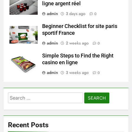
ligne argent réel
admin
3 days ago
0
Beginner Checklist for site paris
sportif France
admin
2 weeks ago
0
Simple Steps to Find the Right
casino en ligne
admin
3 weeks ago
0
Search
for:
Recent Posts