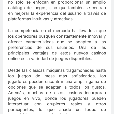
no solo se enfocan en proporcionar un amplio
catálogo de juegos, sino que también se centran
en mejorar la experiencia del usuario a través de
plataformas intuitivas y atractivas.
La competencia en el mercado ha llevado a que
los operadores busquen constantemente innovar y
ofrecer características que se adapten a las
preferencias de sus usuarios. Una de las
principales ventajas de estos nuevos casinos
online es la variedad de juegos disponibles.
Desde las clásicas máquinas tragamonedas hasta
los juegos de mesa más sofisticados, los
jugadores pueden encontrar una amplia gama de
opciones que se adaptan a todos los gustos.
Además, muchos de estos casinos incorporan
juegos en vivo, donde los jugadores pueden
interactuar con crupieres reales y otros
participantes, lo que añade un toque de