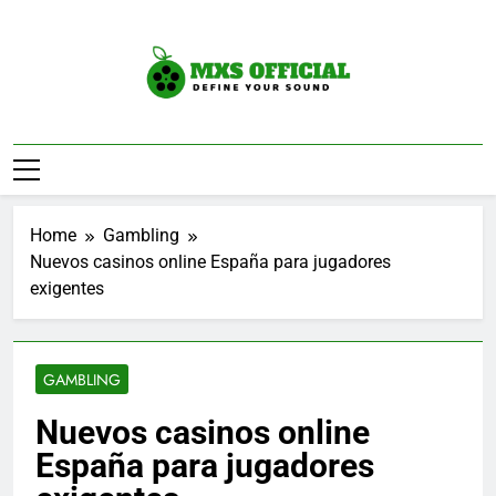
Skip
to
content
Mxs Official
DEfine Your Sound
Home
Gambling
Nuevos casinos online España para jugadores
exigentes
GAMBLING
Nuevos casinos online
España para jugadores