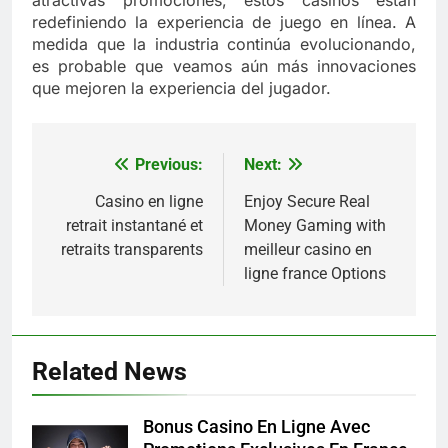
atractivas promociones, estos casinos están
redefiniendo la experiencia de juego en línea. A
medida que la industria continúa evolucionando,
es probable que veamos aún más innovaciones
que mejoren la experiencia del jugador.
Previous:
Next:
Post
navigation
Casino en ligne
Enjoy Secure Real
retrait instantané et
Money Gaming with
retraits transparents
meilleur casino en
ligne france Options
Related News
Bonus Casino En Ligne Avec