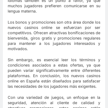
idiomas también es un punto a favor, ya que
muchos jugadores prefieren comunicarse en su
lengua materna.
Los bonos y promociones son otra área donde los
nuevos casinos online se esfuerzan por ser
competitivos. Ofrecen atractivas bonificaciones de
bienvenida, giros gratis y promociones regulares
para mantener a los jugadores interesados y
motivados.
Sin embargo, es esencial leer los términos y
condiciones asociados a estas ofertas, ya que
pueden variar significativamente entre diferentes
plataformas. En conclusión, los nuevos casinos
online en España están diseñados para satisfacer
las necesidades de los jugadores más exigentes.
Con una variedad de juegos, un enfoque en la
seguridad, atención al cliente de calidad y