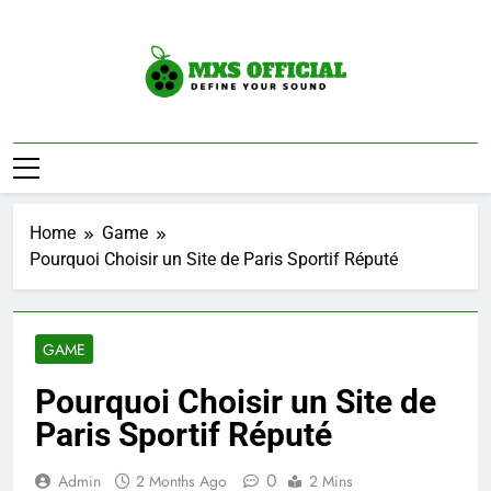
Skip
to
content
Mxs Official
DEfine Your Sound
Home
Game
Pourquoi Choisir un Site de Paris Sportif Réputé
GAME
Pourquoi Choisir un Site de
Paris Sportif Réputé
0
Admin
2 Months Ago
2 Mins