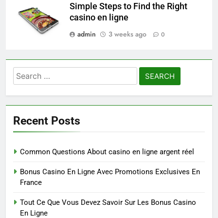
Simple Steps to Find the Right
casino en ligne
admin
3 weeks ago
0
Search
for:
Recent Posts
Common Questions About casino en ligne argent réel
Bonus Casino En Ligne Avec Promotions Exclusives En
France
Tout Ce Que Vous Devez Savoir Sur Les Bonus Casino
En Ligne