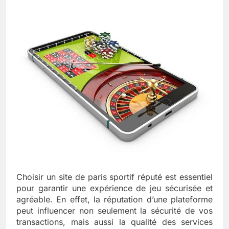
Choisir un site de paris sportif réputé est essentiel
pour garantir une expérience de jeu sécurisée et
agréable. En effet, la réputation d’une plateforme
peut influencer non seulement la sécurité de vos
transactions, mais aussi la qualité des services