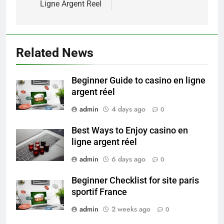
Ligne Argent Reel
Related News
Beginner Guide to casino en ligne
argent réel
admin
4 days ago
0
Best Ways to Enjoy casino en
ligne argent réel
admin
6 days ago
0
Beginner Checklist for site paris
sportif France
admin
2 weeks ago
0