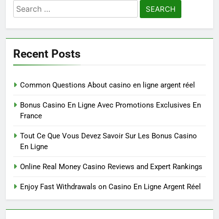
Search
for:
Recent Posts
Common Questions About casino en ligne argent réel
Bonus Casino En Ligne Avec Promotions Exclusives En
France
Tout Ce Que Vous Devez Savoir Sur Les Bonus Casino
En Ligne
Online Real Money Casino Reviews and Expert Rankings
Enjoy Fast Withdrawals on Casino En Ligne Argent Réel