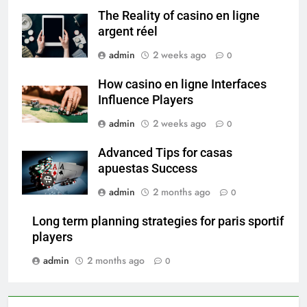
The Reality of casino en ligne
argent réel
admin
2 weeks ago
0
How casino en ligne Interfaces
Influence Players
admin
2 weeks ago
0
Advanced Tips for casas
apuestas Success
admin
2 months ago
0
Long term planning strategies for paris sportif
players
admin
2 months ago
0