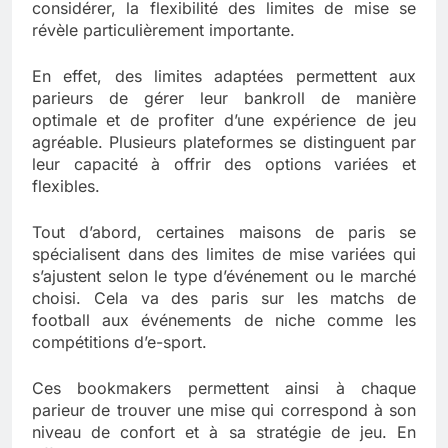
considérer, la flexibilité des limites de mise se
révèle particulièrement importante.
En effet, des limites adaptées permettent aux
parieurs de gérer leur bankroll de manière
optimale et de profiter d’une expérience de jeu
agréable. Plusieurs plateformes se distinguent par
leur capacité à offrir des options variées et
flexibles.
Tout d’abord, certaines maisons de paris se
spécialisent dans des limites de mise variées qui
s’ajustent selon le type d’événement ou le marché
choisi. Cela va des paris sur les matchs de
football aux événements de niche comme les
compétitions d’e-sport.
Ces bookmakers permettent ainsi à chaque
parieur de trouver une mise qui correspond à son
niveau de confort et à sa stratégie de jeu. En