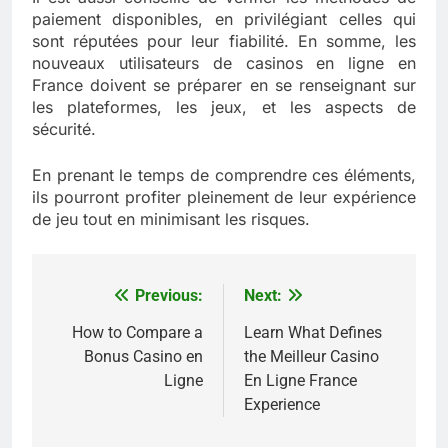
paiement disponibles, en privilégiant celles qui
sont réputées pour leur fiabilité. En somme, les
nouveaux utilisateurs de casinos en ligne en
France doivent se préparer en se renseignant sur
les plateformes, les jeux, et les aspects de
sécurité.
En prenant le temps de comprendre ces éléments,
ils pourront profiter pleinement de leur expérience
de jeu tout en minimisant les risques.
Previous:
Next:
Post
navigation
How to Compare a
Learn What Defines
Bonus Casino en
the Meilleur Casino
Ligne
En Ligne France
Experience