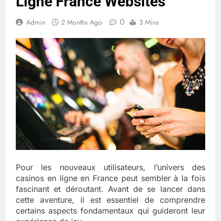
Ligne France Websites
0
Admin
2 Months Ago
3 Mins
Pour les nouveaux utilisateurs, l’univers des
casinos en ligne en France peut sembler à la fois
fascinant et déroutant. Avant de se lancer dans
cette aventure, il est essentiel de comprendre
certains aspects fondamentaux qui guideront leur