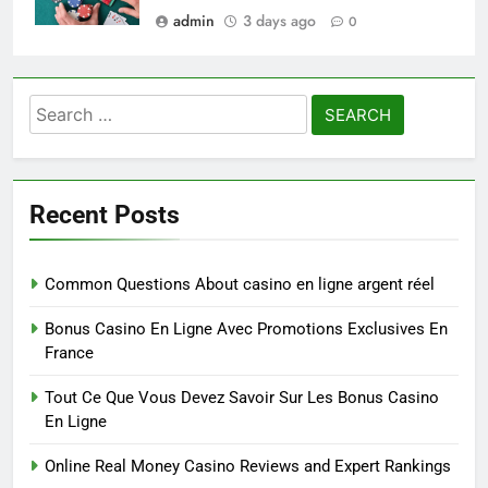
admin
3 days ago
0
Search
for:
Recent Posts
Common Questions About casino en ligne argent réel
Bonus Casino En Ligne Avec Promotions Exclusives En
France
Tout Ce Que Vous Devez Savoir Sur Les Bonus Casino
En Ligne
Online Real Money Casino Reviews and Expert Rankings