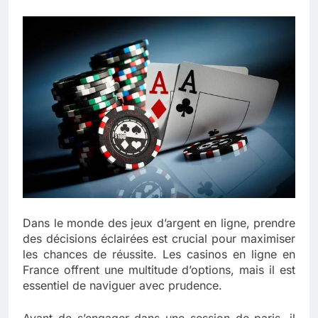
Dans le monde des jeux d’argent en ligne, prendre
des décisions éclairées est crucial pour maximiser
les chances de réussite. Les casinos en ligne en
France offrent une multitude d’options, mais il est
essentiel de naviguer avec prudence.